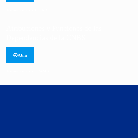
Tamaño archivo: 636KB
Atribuciones y Funciones de las
Dependencias de la CNBS
Abrir
Tamaño archivo: 1.24MB