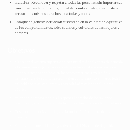
Inclusión: Reconocer y respetar a todas las personas, sin importar sus
características, brindando igualdad de oportunidades, trato justo y
acceso a los mismos derechos para todas y todos.
Enfoque de género: Actuación sustentada en la valoración equitativa
de los comportamientos, roles sociales y culturales de las mujeres y
hombres.
Objetivos
Mantener el sistema supervisado con niveles de solvencia de acuerdo
a la normativa vigente, asegurando que las instituciones gestionen
todos sus riesgos con base en las sanas prácticas, revelación y
transparencia de su información y den cumplimiento al marco legal
aplicable para salvaguardar su estabilidad y velar por el interés
público.
Velar por la transparencia, el respeto al derecho de los usuarios
financieros, y la promoción de la cultura financiera en la ciudadanía.
Crear un entorno favorable para la inclusión financiera de las
mayorías.
Promover la consolidación y solvencia del Sistema de Seguridad