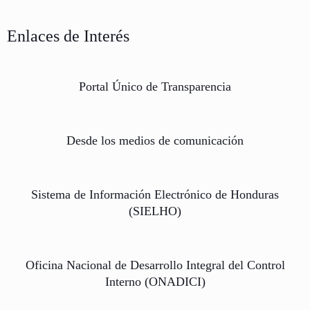
Marco Integral de Supervisión Basada en
Prevención de Lavado de Activos y
Educación Financiera
Riesgos (MISBR)
Inclusión Financiera
Financiamiento del Terrorismo
Adopción NIIF Sistema Supervisado
Proyectos de Normativa
FATCA
Enlaces de Interés
Portal Único de Transparencia
Desde los medios de comunicación
Sistema de Información Electrónico de Honduras
(SIELHO)
Oficina Nacional de Desarrollo Integral del Control
Interno (ONADICI)