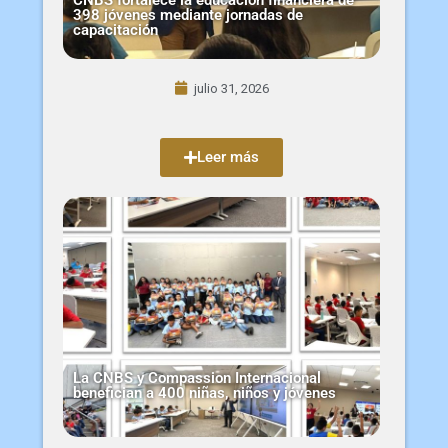
398 jóvenes mediante jornadas de
capacitación
julio 31, 2026
Leer más
La CNBS y Compassion Internacional
benefician a 400 niñas, niños y jóvenes