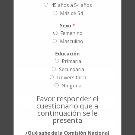
45 años a 54 años
Más de 54
Consultas y Comentarios
Sexo
*
Generales sobre la CNBS
Femenino
Masculino
Educación
Primaria
Nombre
*
Secundaria
Universitaria
Ninguna
Correo Electrónico
*
Favor responder el
cuestionario que a
continuación se le
Asunto o Tema:
*
presenta
¿Qué sabe de la Comisión Nacional