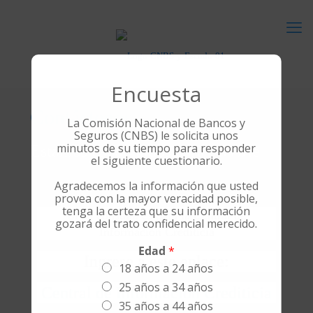
Encuesta
Contáctenos
La Comisión Nacional de Bancos y
Seguros (CNBS) le solicita unos
minutos de su tiempo para responder
Estamos capacitados para servirle
el siguiente cuestionario.
Agradecemos la información que usted
provea con la mayor veracidad posible,
tenga la certeza que su información
Si su consulta es para la Central de
gozará del trato confidencial merecido.
Información Crediticia
Edad
*
Ingrese a este enlace:
18 años a 24 años
25 años a 34 años
Central de Información Crediticia
35 años a 44 años