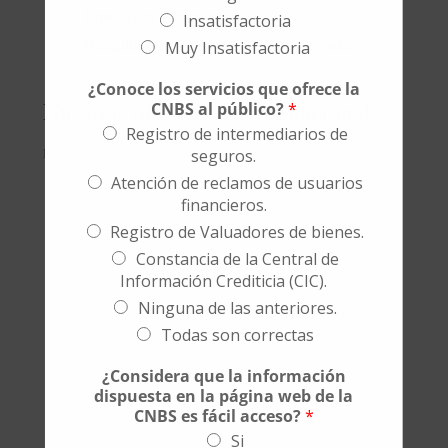
Educación Financiera
Insatisfactoria
Muy Insatisfactoria
Disciplina de Mercado y Transparencia
¿Conoce los servicios que ofrece la
CNBS al público?
*
Nuestras oficinas a nivel nacional
Registro de intermediarios de
seguros.
Estamos ubicados en:
Atención de reclamos de usuarios
financieros.
Tegucigalpa
Registro de Valuadores de bienes.
Constancia de la Central de
Oficina Principal
Información Crediticia (CIC).
Ninguna de las anteriores.
Edificio de la Comisión Nacional de Bancos y
Todas son correctas
Seguros, Residencial la Hacienda, esquina Boulevard
la Hacienda y Boulevard Suyapa,
¿Considera que la información
Tegucigalpa, M.D.C., Honduras, C.A. PBX
+(504)
dispuesta en la página web de la
2290-4500
– Apartado Postal 20074
CNBS es fácil acceso?
*
Si