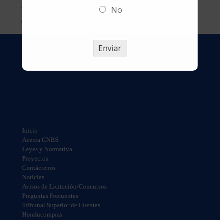
No
Horario de Atención:
9:00a.m. a 5:00p.m.
Enviar
Inicio
Acerca CNBS
Leyes y Normativa
Proyectos
Contáctenos
Noticias
Avisos de Licitación/Concursos
Preguntas Frecuentes
Tribunal Superior de Cuentas
Honducompras