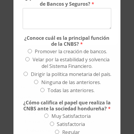
de Bancos y Seguros?
*
Comentario o Mensaje
*
¿Conoce cuál es la principal función
de la CNBS?
*
Promover la creación de bancos.
Velar por la estabilidad y solvencia
del Sistema Financiero.
Enviar
Dirigir la política monetaria del país.
Ninguna de las anteriores.
Consultas, reclamos y
comentarios:
Todas las anteriores.
Haga clic
aquí
; para
¿Cómo califica el papel que realiza la
Reclamos relacionados con las Instituciones
CNBS ante la sociedad hondureña?
*
Supervisadas
Muy Satisfactoria
Central de Información Crediticia
Satisfactoria
Registros Públicos
Regular