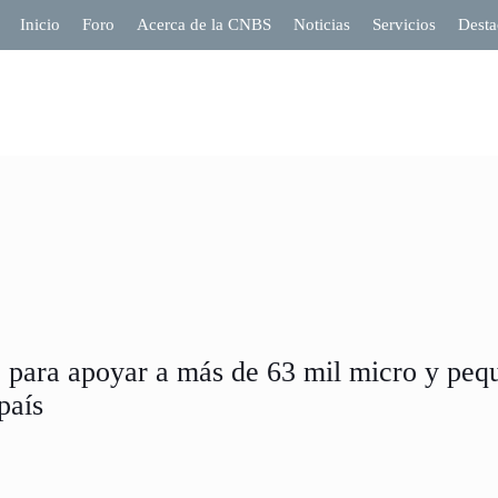
Inicio
Foro
Acerca de la CNBS
Noticias
Servicios
Desta
para apoyar a más de 63 mil micro y peq
país