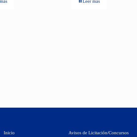
 más
Leer más
Inicio
Avisos de Licitación/Concursos