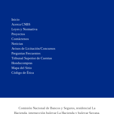
Inicio
Acerca CNBS
Leyes y Normativa
Proyectos
Contáctenos
Noticias
Avisos de Licitación/Concursos
Preguntas Frecuentes
Tribunal Superior de Cuentas
Honducompras
Mapa del Sitio
Código de Ética
Comisión Nacional de Bancos y Seguros, residencial La
Hacienda, intersección bulevar La Hacienda y bulevar Suyapa,