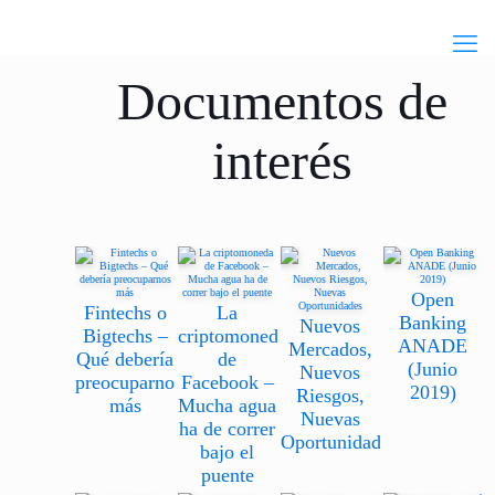
Documentos de
interés
Open
Fintechs o
La
Banking
Nuevos
Bigtechs –
criptomoneda
ANADE
Mercados,
Qué debería
de
(Junio
Nuevos
preocuparnos
Facebook –
2019)
Riesgos,
más
Mucha agua
Nuevas
ha de correr
Oportunidades
bajo el
puente