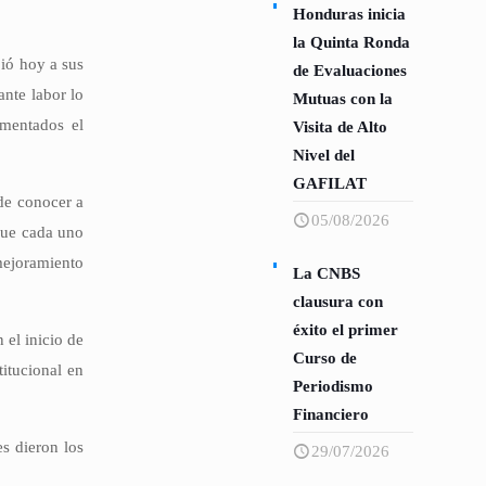
Honduras inicia
la Quinta Ronda
ió hoy a sus
de Evaluaciones
nte labor lo
Mutuas con la
amentados el
Visita de Alto
Nivel del
GAFILAT
 de conocer a
05/08/2026
 que cada uno
 mejoramiento
La CNBS
clausura con
éxito el primer
 el inicio de
Curso de
titucional en
Periodismo
Financiero
s dieron los
29/07/2026