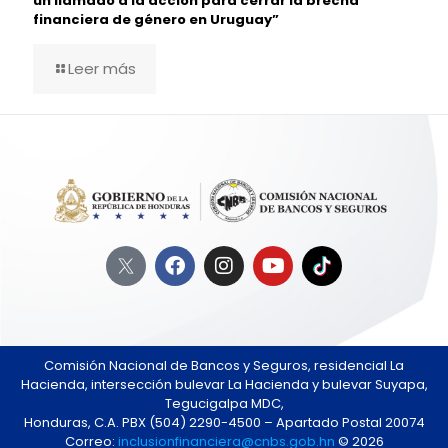
un llamado a la acción para cerrar la brecha
financiera de género en Uruguay”
Leer más
Comisión Nacional de Bancos y Seguros, residencial La
Hacienda, intersección bulevar La Hacienda y bulevar Suyapa,
Tegucigalpa MDC,
Honduras, C.A. PBX (504) 2290-4500 – Apartado Postal 20074
Correo:
inclusionfinanciera@cnbs.gob.hn
© 2026