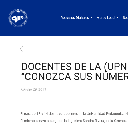
Recursos Digitales
Marco Legal
Seg
DOCENTES DE LA (UP
“CONOZCA SUS NÚME
julio 29, 2019
El pasado 13 y 14 de mayo, docentes de la Universidad Pedagógica 
El mismo estuvo a cargo de la Ingeniera Sandra Rivera, de la Gerencia 