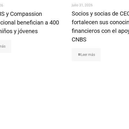
julio 31, 2026
026
Socios y socias de C
S y Compassion
fortalecen sus conoci
cional benefician a 400
financieros con el apo
niños y jóvenes
CNBS
 más
Leer más