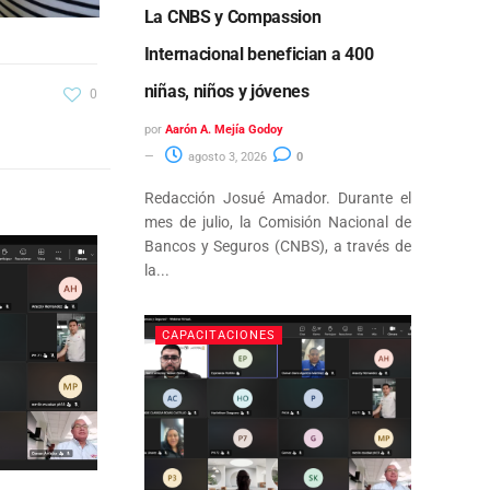
La CNBS y Compassion
Internacional benefician a 400
niñas, niños y jóvenes
0
por
Aarón A. Mejía Godoy
agosto 3, 2026
0
Redacción Josué Amador. Durante el
mes de julio, la Comisión Nacional de
Bancos y Seguros (CNBS), a través de
la...
CAPACITACIONES