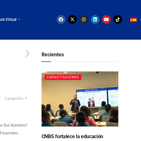
ula Virtual
Recientes
CAPACITACIONES
Categorías
ca Sus Números”.
 Financiero.
CNBS fortalece la educación