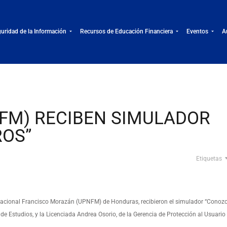
uridad de la Información
Recursos de Educación Financiera
Eventos
A
NFM) RECIBEN SIMULADOR
ROS”
Etiquetas
Nacional Francisco Morazán (UPNFM) de Honduras, recibieron el simulador “Conoz
de Estudios, y la Licenciada Andrea Osorio, de la Gerencia de Protección al Usuario