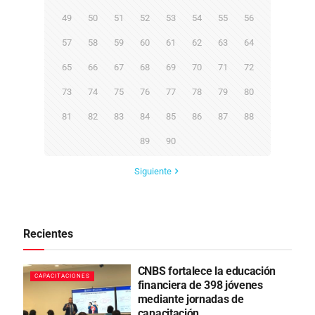
49
50
51
52
53
54
55
56
57
58
59
60
61
62
63
64
65
66
67
68
69
70
71
72
73
74
75
76
77
78
79
80
81
82
83
84
85
86
87
88
89
90
Siguiente
Recientes
CNBS fortalece la educación
CAPACITACIONES
financiera de 398 jóvenes
mediante jornadas de
capacitación