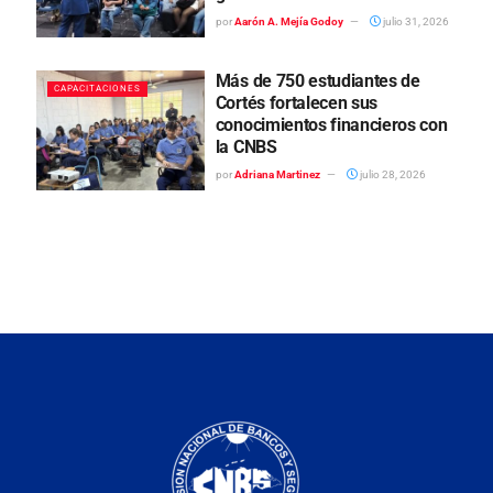
por
Aarón A. Mejía Godoy
julio 31, 2026
Más de 750 estudiantes de
CAPACITACIONES
Cortés fortalecen sus
conocimientos financieros con
la CNBS
por
Adriana Martinez
julio 28, 2026