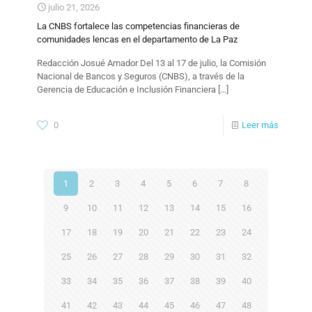
julio 21, 2026
La CNBS fortalece las competencias financieras de
comunidades lencas en el departamento de La Paz
Redacción Josué Amador Del 13 al 17 de julio, la Comisión
Nacional de Bancos y Seguros (CNBS), a través de la
Gerencia de Educación e Inclusión Financiera
[…]
0
Leer más
1
2
3
4
5
6
7
8
9
10
11
12
13
14
15
16
17
18
19
20
21
22
23
24
25
26
27
28
29
30
31
32
33
34
35
36
37
38
39
40
41
42
43
44
45
46
47
48