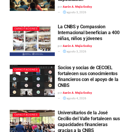
por
Aarón A. Mejía Godoy
agosto 3, 2026
La CNBS y Compassion
CAPACITACIONES
Internacional benefician a 400
niñas, niños y jóvenes
por
Aarón A. Mejía Godoy
agosto 3, 2026
Socios y socias de CECOEL
CAPACITACIONES
fortalecen sus conocimientos
financieros con el apoyo de la
CNBS
por
Aarón A. Mejía Godoy
agosto 4, 2026
Universitarios de la José
CAPACITACIONES
Cecilio del Valle fortalecen sus
capacidades financieras
gracias a la CNBS