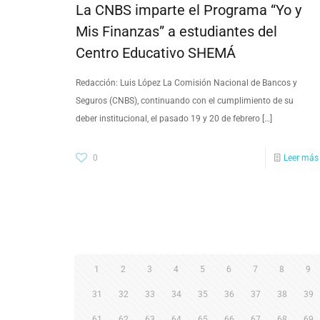
La CNBS imparte el Programa “Yo y
Mis Finanzas” a estudiantes del
Centro Educativo SHEMÁ
Redacción: Luis López​ La Comisión Nacional de Bancos y
Seguros (CNBS), continuando con el cumplimiento de su
deber institucional, el pasado 19 y 20 de febrero
[…]
0
Leer más
1
2
3
4
5
6
7
8
9
31
32
33
34
35
36
37
38
39
61
62
63
64
65
66
67
68
69