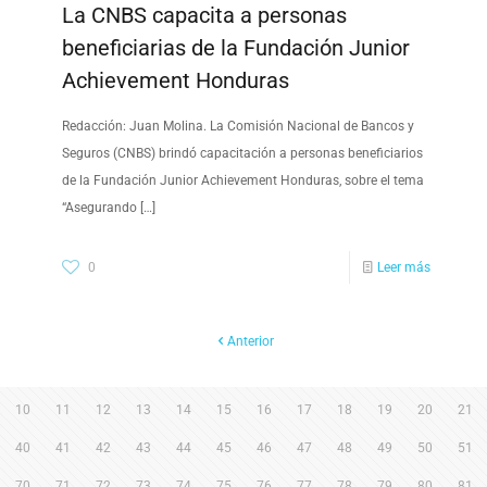
La CNBS capacita a personas
beneficiarias de la Fundación Junior
Achievement Honduras
Redacción: Juan Molina. La Comisión Nacional de Bancos y
Seguros (CNBS) brindó capacitación a personas beneficiarios
de la Fundación Junior Achievement Honduras, sobre el tema
“Asegurando
[…]
0
Leer más
Anterior
10
11
12
13
14
15
16
17
18
19
20
21
40
41
42
43
44
45
46
47
48
49
50
51
70
71
72
73
74
75
76
77
78
79
80
81