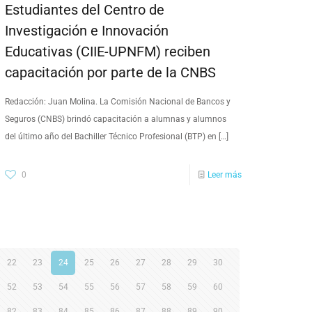
Estudiantes del Centro de
Investigación e Innovación
Educativas (CIIE-UPNFM) reciben
capacitación por parte de la CNBS
Redacción: Juan Molina. La Comisión Nacional de Bancos y
Seguros (CNBS) brindó capacitación a alumnas y alumnos
del último año del Bachiller Técnico Profesional (BTP) en
[…]
0
Leer más
22
23
24
25
26
27
28
29
30
52
53
54
55
56
57
58
59
60
82
83
84
85
86
87
88
89
90