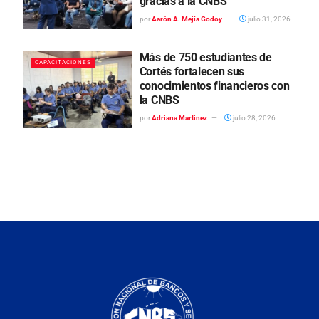
gracias a la CNBS
por
Aarón A. Mejía Godoy
julio 31, 2026
Más de 750 estudiantes de
CAPACITACIONES
Cortés fortalecen sus
conocimientos financieros con
la CNBS
por
Adriana Martinez
julio 28, 2026