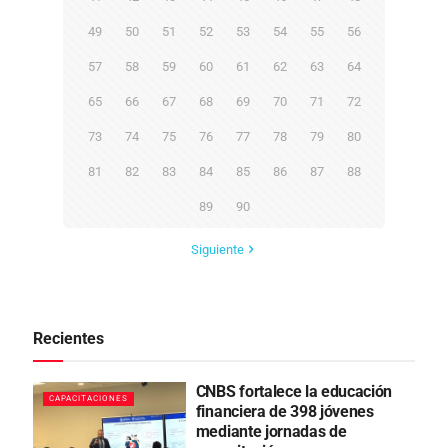
49
50
51
52
53
54
55
56
57
58
59
60
61
62
63
64
65
66
67
68
69
70
71
72
73
74
75
76
77
78
79
80
81
82
83
84
85
86
87
88
89
90
Siguiente
Recientes
CNBS fortalece la educación
CAPACITACIONES
financiera de 398 jóvenes
mediante jornadas de