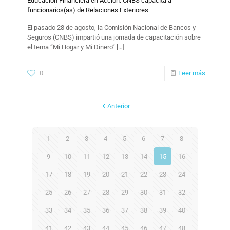
Educación Financiera en Acción: CNBS capacita a
funcionarios(as) de Relaciones Exteriores
El pasado 28 de agosto, la Comisión Nacional de Bancos y
Seguros (CNBS) impartió una jornada de capacitación sobre
el tema “Mi Hogar y Mi Dinero”
[…]
0
Leer más
Anterior
1
2
3
4
5
6
7
8
9
10
11
12
13
14
15
16
17
18
19
20
21
22
23
24
25
26
27
28
29
30
31
32
33
34
35
36
37
38
39
40
41
42
43
44
45
46
47
48