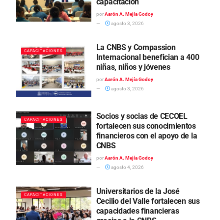
capacitación
por
Aarón A. Mejía Godoy
agosto 3, 2026
La CNBS y Compassion
CAPACITACIONES
Internacional benefician a 400
niñas, niños y jóvenes
por
Aarón A. Mejía Godoy
agosto 3, 2026
Socios y socias de CECOEL
CAPACITACIONES
fortalecen sus conocimientos
financieros con el apoyo de la
CNBS
por
Aarón A. Mejía Godoy
agosto 4, 2026
Universitarios de la José
CAPACITACIONES
Cecilio del Valle fortalecen sus
capacidades financieras