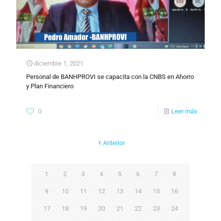
diciembre 1, 2021
Personal de BANHPROVI se capacita con la CNBS en Ahorro
y Plan Financiero
0
Leer más
Anterior
1
2
3
4
5
6
7
8
9
10
11
12
13
14
15
16
17
18
19
20
21
22
23
24