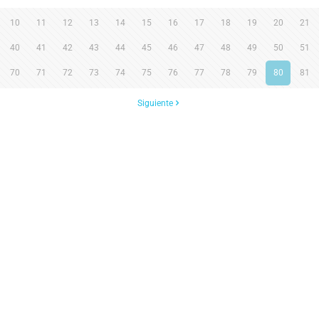
10
11
12
13
14
15
16
17
18
19
20
21
40
41
42
43
44
45
46
47
48
49
50
51
70
71
72
73
74
75
76
77
78
79
80
81
Siguiente