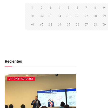
1
2
3
4
5
6
7
8
9
31
32
33
34
35
36
37
38
39
61
62
63
64
65
66
67
68
69
Recientes
CAPACITACIONES