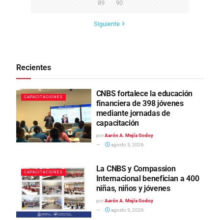
89
90
Siguiente
Recientes
CNBS fortalece la educación
CAPACITACIONES
financiera de 398 jóvenes
mediante jornadas de
capacitación
por
Aarón A. Mejía Godoy
agosto 3, 2026
La CNBS y Compassion
CAPACITACIONES
Internacional benefician a 400
niñas, niños y jóvenes
por
Aarón A. Mejía Godoy
agosto 3, 2026