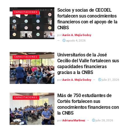
Socios y socias de CECOEL
CAPACITACIONES
fortalecen sus conocimientos
financieros con el apoyo de la
CNBS
por
Aarón A. Mejía Godoy
agosto 4, 2026
Universitarios de la José
CAPACITACIONES
Cecilio del Valle fortalecen sus
capacidades financieras
gracias a la CNBS
por
Aarón A. Mejía Godoy
julio 31, 2026
Más de 750 estudiantes de
CAPACITACIONES
Cortés fortalecen sus
conocimientos financieros con
la CNBS
por
Adriana Martinez
julio 28, 2026