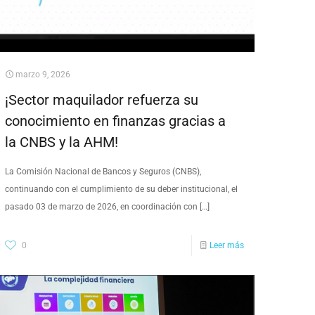
marzo 9, 2026
¡Sector maquilador refuerza su
conocimiento en finanzas gracias a
la CNBS y la AHM!
La Comisión Nacional de Bancos y Seguros (CNBS),
continuando con el cumplimiento de su deber institucional, el
pasado 03 de marzo de 2026, en coordinación con
[…]
0
Leer más