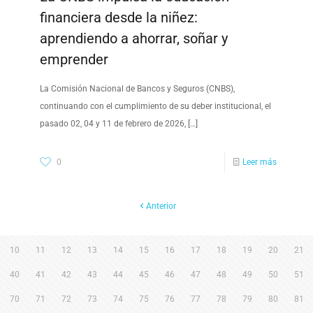
financiera desde la niñez:
aprendiendo a ahorrar, soñar y
emprender
La Comisión Nacional de Bancos y Seguros (CNBS),
continuando con el cumplimiento de su deber institucional, el
pasado 02, 04 y 11 de febrero de 2026,
[…]
0
Leer más
Anterior
10
11
12
13
14
15
16
17
18
19
20
21
40
41
42
43
44
45
46
47
48
49
50
51
70
71
72
73
74
75
76
77
78
79
80
81