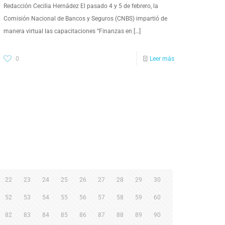
Redacción Cecilia Hernádez El pasado 4 y 5 de febrero, la
Comisión Nacional de Bancos y Seguros (CNBS) impartió de
manera virtual las capacitaciones “Finanzas en
[…]
0
Leer más
22
23
24
25
26
27
28
29
30
52
53
54
55
56
57
58
59
60
82
83
84
85
86
87
88
89
90