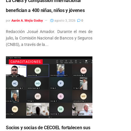
La CNBS y Compassion Internacional
benefician a 400 niñas, niños y jóvenes
por
Aarón A. Mejía Godoy
agosto 3, 2026
0
Redacción Josué Amador. Durante el mes de
julio, la Comisión Nacional de Bancos y Seguros
(CNBS), a través de la...
CAPACITACIONES
Socios y socias de CECOEL fortalecen sus