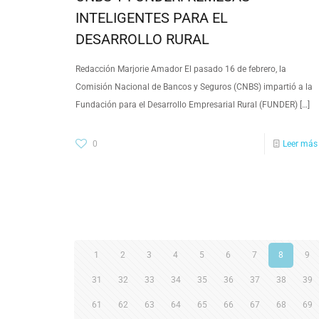
INTELIGENTES PARA EL
DESARROLLO RURAL
Redacción Marjorie Amador El pasado 16 de febrero, la
Comisión Nacional de Bancos y Seguros (CNBS) impartió a la
Fundación para el Desarrollo Empresarial Rural (FUNDER)
[…]
0
Leer más
1
2
3
4
5
6
7
8
9
31
32
33
34
35
36
37
38
39
61
62
63
64
65
66
67
68
69