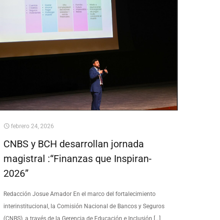
febrero 24, 2026
CNBS y BCH desarrollan jornada
magistral :“Finanzas que Inspiran-
2026”
Redacción Josue Amador En el marco del fortalecimiento
interinstitucional, la Comisión Nacional de Bancos y Seguros
(CNBS), a través de la Gerencia de Educación e Inclusión
[…]