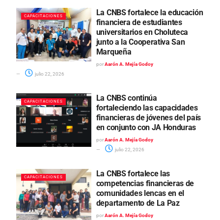
La CNBS fortalece la educación
CAPACITACIONES
financiera de estudiantes
universitarios en Choluteca
junto a la Cooperativa San
Marqueña
por
Aarón A. Mejía Godoy
julio 22, 2026
La CNBS continúa
CAPACITACIONES
fortaleciendo las capacidades
financieras de jóvenes del país
en conjunto con JA Honduras
por
Aarón A. Mejía Godoy
julio 22, 2026
La CNBS fortalece las
CAPACITACIONES
competencias financieras de
comunidades lencas en el
departamento de La Paz
por
Aarón A. Mejía Godoy