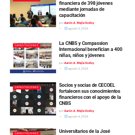
financiera de 398 jóvenes
mediante jornadas de
capacitación
por
Aarón A. Mejía Godoy
agosto 3, 2026
La CNBS y Compassion
CAPACITACIONES
Internacional benefician a 400
niñas, niños y jóvenes
por
Aarón A. Mejía Godoy
agosto 3, 2026
Socios y socias de CECOEL
CAPACITACIONES
fortalecen sus conocimientos
financieros con el apoyo de la
CNBS
por
Aarón A. Mejía Godoy
agosto 4, 2026
Universitarios de la José
CAPACITACIONES