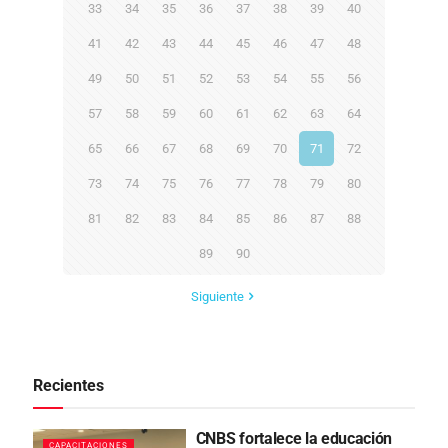
33
34
35
36
37
38
39
40
41
42
43
44
45
46
47
48
49
50
51
52
53
54
55
56
57
58
59
60
61
62
63
64
65
66
67
68
69
70
71
72
73
74
75
76
77
78
79
80
81
82
83
84
85
86
87
88
89
90
Siguiente
Recientes
CNBS fortalece la educación
CAPACITACIONES