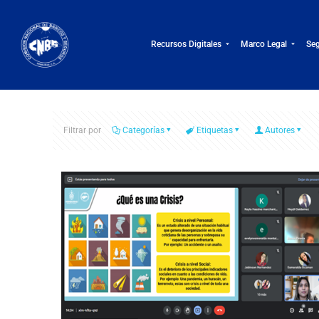
Recursos Digitales
Marco Legal
Seg
Filtrar por
Categorías
Etiquetas
Autores