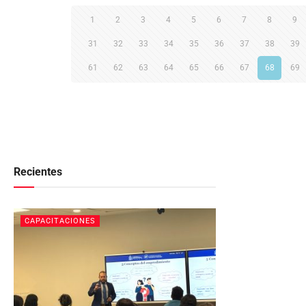
1
2
3
4
5
6
7
8
9
31
32
33
34
35
36
37
38
39
61
62
63
64
65
66
67
68
69
Recientes
CAPACITACIONES