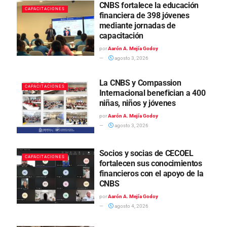
CNBS fortalece la educación
CAPACITACIONES
financiera de 398 jóvenes
mediante jornadas de
capacitación
por
Aarón A. Mejía Godoy
agosto 3, 2026
La CNBS y Compassion
CAPACITACIONES
Internacional benefician a 400
niñas, niños y jóvenes
por
Aarón A. Mejía Godoy
agosto 3, 2026
Socios y socias de CECOEL
CAPACITACIONES
fortalecen sus conocimientos
financieros con el apoyo de la
CNBS
por
Aarón A. Mejía Godoy
agosto 4, 2026