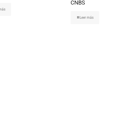
CNBS
 más
Leer más