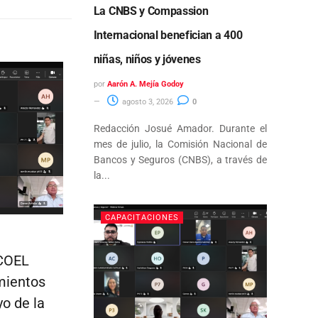
La CNBS y Compassion
Internacional benefician a 400
niñas, niños y jóvenes
por
Aarón A. Mejía Godoy
agosto 3, 2026
0
Redacción Josué Amador. Durante el
mes de julio, la Comisión Nacional de
Bancos y Seguros (CNBS), a través de
la...
CAPACITACIONES
ECOEL
mientos
yo de la