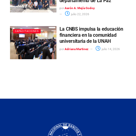
departamento de La Paz
por
Aarón A. Mejía Godoy
julio 22, 2026
La CNBS impulsa la educación
CAPACITACIONES
financiera en la comunidad
universitaria de la UNAH
por
Adriana Martinez
julio 14, 2026