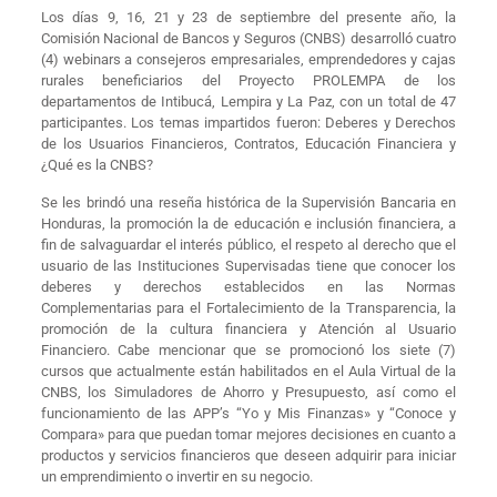
Los días 9, 16, 21 y 23 de septiembre del presente año, la
Comisión Nacional de Bancos y Seguros (CNBS) desarrolló cuatro
(4) webinars a consejeros empresariales, emprendedores y cajas
rurales beneficiarios del Proyecto PROLEMPA de los
departamentos de Intibucá, Lempira y La Paz, con un total de 47
participantes. Los temas impartidos fueron: Deberes y Derechos
de los Usuarios Financieros, Contratos, Educación Financiera y
¿Qué es la CNBS?
Se les brindó una reseña histórica de la Supervisión Bancaria en
Honduras, la promoción la de educación e inclusión financiera, a
fin de salvaguardar el interés público, el respeto al derecho que el
usuario de las Instituciones Supervisadas tiene que conocer los
deberes y derechos establecidos en las Normas
Complementarias para el Fortalecimiento de la Transparencia, la
promoción de la cultura financiera y Atención al Usuario
Financiero. Cabe mencionar que se promocionó los siete (7)
cursos que actualmente están habilitados en el Aula Virtual de la
CNBS, los Simuladores de Ahorro y Presupuesto, así como el
funcionamiento de las APP’s “Yo y Mis Finanzas» y “Conoce y
Compara» para que puedan tomar mejores decisiones en cuanto a
productos y servicios financieros que deseen adquirir para iniciar
un emprendimiento o invertir en su negocio.