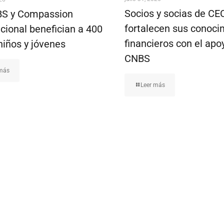
Socios y socias de C
S y Compassion
fortalecen sus conoci
cional benefician a 400
financieros con el apo
niños y jóvenes
CNBS
 más
Leer más