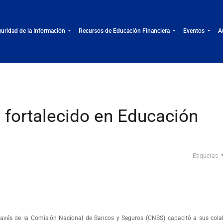
uridad de la Información
Recursos de Educación Financiera
Eventos
A
s fortalecido en Educación
Etiquetas
avés de la Comisión Nacional de Bancos y Seguros (CNBS) capacitó a sus cola