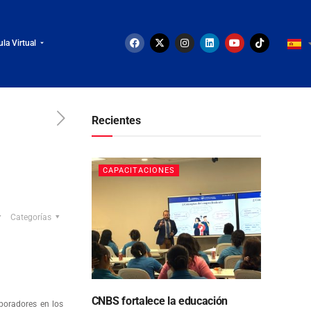
ula Virtual
Recientes
CAPACITACIONES
Categorías
CNBS fortalece la educación
boradores en los