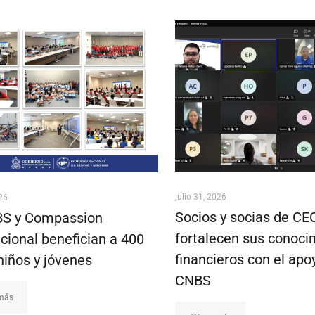
julio 31, 2026
026
Socios y socias de C
S y Compassion
fortalecen sus conoci
cional benefician a 400
financieros con el apo
niños y jóvenes
CNBS
 más