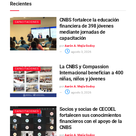
Recientes
CNBS fortalece la educación
CAPACITACIONES
financiera de 398 jóvenes
mediante jornadas de
capacitación
por
Aarón A. Mejía Godoy
agosto 3, 2026
La CNBS y Compassion
CAPACITACIONES
Internacional benefician a 400
niñas, niños y jóvenes
por
Aarón A. Mejía Godoy
agosto 3, 2026
Socios y socias de CECOEL
CAPACITACIONES
fortalecen sus conocimientos
financieros con el apoyo de la
CNBS
por
Aarón A. Mejía Godoy