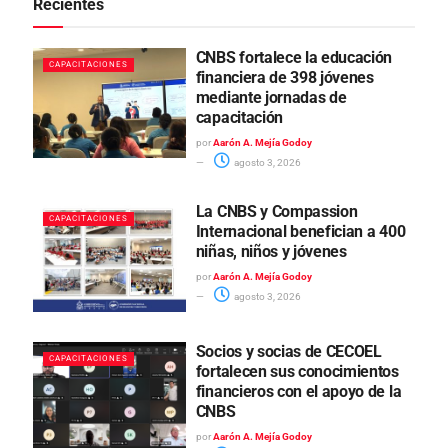
Recientes
CNBS fortalece la educación
CAPACITACIONES
financiera de 398 jóvenes
mediante jornadas de
capacitación
por
Aarón A. Mejía Godoy
agosto 3, 2026
La CNBS y Compassion
CAPACITACIONES
Internacional benefician a 400
niñas, niños y jóvenes
por
Aarón A. Mejía Godoy
agosto 3, 2026
Socios y socias de CECOEL
CAPACITACIONES
fortalecen sus conocimientos
financieros con el apoyo de la
CNBS
por
Aarón A. Mejía Godoy