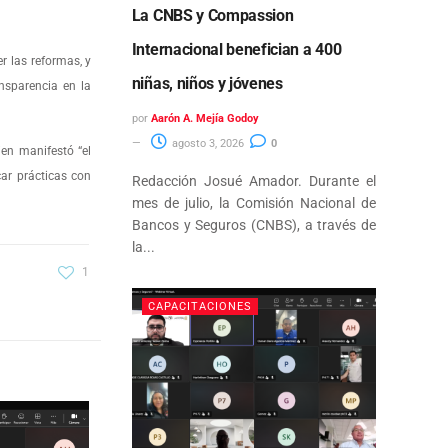
La CNBS y Compassion
Internacional benefician a 400
r las reformas, y
niñas, niños y jóvenes
nsparencia en la
por
Aarón A. Mejía Godoy
agosto 3, 2026
0
ien manifestó “el
car prácticas con
Redacción Josué Amador. Durante el
mes de julio, la Comisión Nacional de
Bancos y Seguros (CNBS), a través de
la...
1
CAPACITACIONES