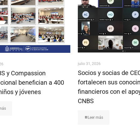
julio 31, 2026
026
Socios y socias de C
S y Compassion
fortalecen sus conoci
cional benefician a 400
financieros con el apo
niños y jóvenes
CNBS
 más
Leer más