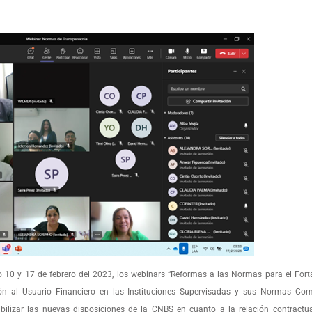
10 y 17 de febrero del 2023, los webinars “Reformas a las Normas para el Forta
ión al Usuario Financiero en las Instituciones Supervisadas y sus Normas Co
bilizar las nuevas disposiciones de la CNBS en cuanto a la relación contractua