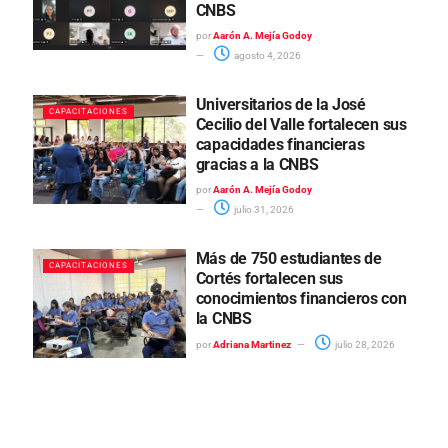
CNBS
por
Aarón A. Mejía Godoy
agosto 4, 2026
Universitarios de la José
CAPACITACIONES
Cecilio del Valle fortalecen sus
capacidades financieras
gracias a la CNBS
por
Aarón A. Mejía Godoy
julio 31, 2026
Más de 750 estudiantes de
CAPACITACIONES
Cortés fortalecen sus
conocimientos financieros con
la CNBS
por
Adriana Martinez
julio 28, 2026