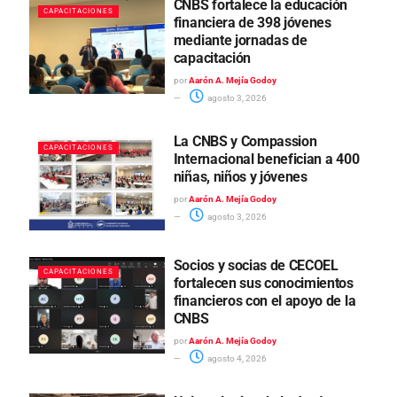
CNBS fortalece la educación
CAPACITACIONES
financiera de 398 jóvenes
mediante jornadas de
capacitación
por
Aarón A. Mejía Godoy
agosto 3, 2026
La CNBS y Compassion
CAPACITACIONES
Internacional benefician a 400
niñas, niños y jóvenes
por
Aarón A. Mejía Godoy
agosto 3, 2026
Socios y socias de CECOEL
CAPACITACIONES
fortalecen sus conocimientos
financieros con el apoyo de la
CNBS
por
Aarón A. Mejía Godoy
agosto 4, 2026