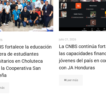
julio 21, 2026
026
La CNBS continúa fort
S fortalece la educación
las capacidades finan
iera de estudiantes
jóvenes del país en co
sitarios en Choluteca
con JA Honduras
a la Cooperativa San
eña
Leer más
 más