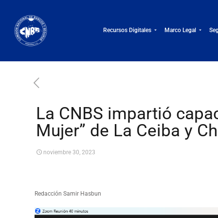
Recursos Digitales
Marco Legal
Seg
La CNBS impartió capac
Mujer” de La Ceiba y C
noviembre 30, 2023
Redacción Samir Hasbun