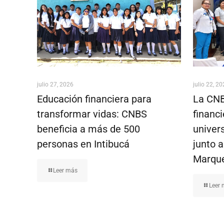
julio 27, 2026
julio 22, 2
Educación financiera para
La CNB
transformar vidas: CNBS
financ
beneficia a más de 500
univer
personas en Intibucá
junto 
Marqu
Leer más
Leer