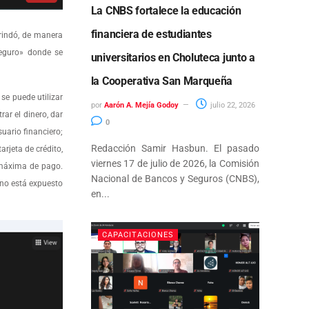
La CNBS fortalece la educación
financiera de estudiantes
rindó, de manera
Seguro» donde se
universitarios en Choluteca junto a
la Cooperativa San Marqueña
se puede utilizar
por
Aarón A. Mejía Godoy
julio 22, 2026
ar el dinero, dar
0
uario financiero;
Redacción Samir Hasbun. El pasado
rjeta de crédito,
viernes 17 de julio de 2026, la Comisión
a máxima de pago.
Nacional de Bancos y Seguros (CNBS),
uno está expuesto
en...
CAPACITACIONES