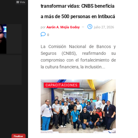
transformar vidas: CNBS beneficia
a más de 500 personas en Intibucá
por
Aarón A. Mejía Godoy
julio 27, 2026
0
La Comisión Nacional de Bancos y
Seguros (CNBS), reafirmando su
compromiso con el fortalecimiento de
la cultura financiera, la inclusión...
CAPACITACIONES