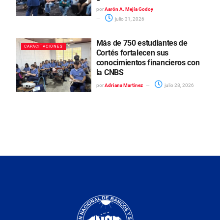
por
Aarón A. Mejía Godoy
julio 31, 2026
Más de 750 estudiantes de
CAPACITACIONES
Cortés fortalecen sus
conocimientos financieros con
la CNBS
por
Adriana Martinez
julio 28, 2026