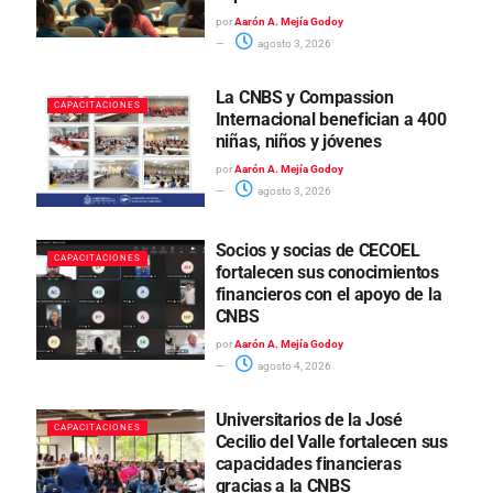
por
Aarón A. Mejía Godoy
agosto 3, 2026
La CNBS y Compassion
CAPACITACIONES
Internacional benefician a 400
niñas, niños y jóvenes
por
Aarón A. Mejía Godoy
agosto 3, 2026
Socios y socias de CECOEL
CAPACITACIONES
fortalecen sus conocimientos
financieros con el apoyo de la
CNBS
por
Aarón A. Mejía Godoy
agosto 4, 2026
Universitarios de la José
CAPACITACIONES
Cecilio del Valle fortalecen sus
capacidades financieras
gracias a la CNBS