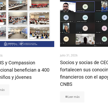
julio 31, 2026
026
Socios y socias de C
S y Compassion
fortalecen sus conoci
cional benefician a 400
financieros con el apo
niños y jóvenes
CNBS
 más
Leer más