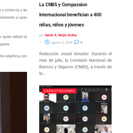
La CNBS y Compassion
y violencia, y de
Internacional benefician a 400
ertenecen a cajas
niñas, niños y jóvenes
por
Aarón A. Mejía Godoy
o quien señaló la
agosto 3, 2026
0
ujeres.
Redacción Josué Amador. Durante el
los objetivos, por
mes de julio, la Comisión Nacional de
Bancos y Seguros (CNBS), a través de
la...
CAPACITACIONES