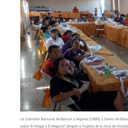
La Comisión Nacional de Bancos y Seguros (CNBS) y Centro de Desarro
sobre “El Hogar y El Negocio”, dirigido a mujeres de la zona de Cholut