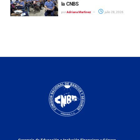
la CNBS
por
Adriana Martinez
julio 28, 2026