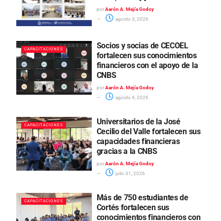
por
Aarón A. Mejía Godoy
agosto 3, 2026
Socios y socias de CECOEL
CAPACITACIONES
fortalecen sus conocimientos
financieros con el apoyo de la
CNBS
por
Aarón A. Mejía Godoy
agosto 4, 2026
Universitarios de la José
CAPACITACIONES
Cecilio del Valle fortalecen sus
capacidades financieras
gracias a la CNBS
por
Aarón A. Mejía Godoy
julio 31, 2026
Más de 750 estudiantes de
CAPACITACIONES
Cortés fortalecen sus
conocimientos financieros con