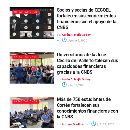
Socios y socias de CECOEL
CAPACITACIONES
fortalecen sus conocimientos
financieros con el apoyo de la
CNBS
por
Aarón A. Mejía Godoy
agosto 4, 2026
Universitarios de la José
CAPACITACIONES
Cecilio del Valle fortalecen sus
capacidades financieras
gracias a la CNBS
por
Aarón A. Mejía Godoy
julio 31, 2026
Más de 750 estudiantes de
CAPACITACIONES
Cortés fortalecen sus
conocimientos financieros con
la CNBS
por
Adriana Martinez
julio 28, 2026