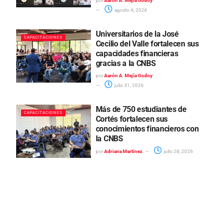
por
Aarón A. Mejía Godoy
agosto 4, 2026
Universitarios de la José
CAPACITACIONES
Cecilio del Valle fortalecen sus
capacidades financieras
gracias a la CNBS
por
Aarón A. Mejía Godoy
julio 31, 2026
Más de 750 estudiantes de
CAPACITACIONES
Cortés fortalecen sus
conocimientos financieros con
la CNBS
por
Adriana Martinez
julio 28, 2026