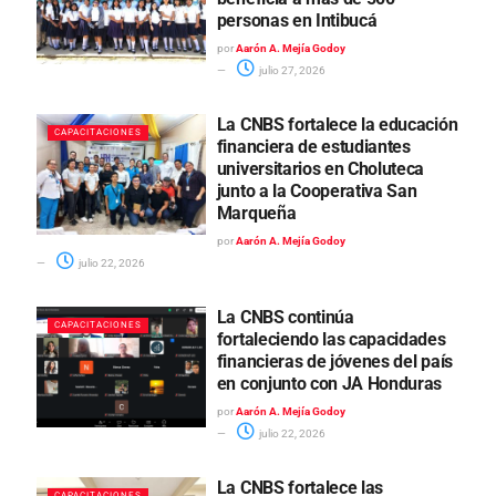
personas en Intibucá
por
Aarón A. Mejía Godoy
julio 27, 2026
La CNBS fortalece la educación
CAPACITACIONES
financiera de estudiantes
universitarios en Choluteca
junto a la Cooperativa San
Marqueña
por
Aarón A. Mejía Godoy
julio 22, 2026
La CNBS continúa
CAPACITACIONES
fortaleciendo las capacidades
financieras de jóvenes del país
en conjunto con JA Honduras
por
Aarón A. Mejía Godoy
julio 22, 2026
La CNBS fortalece las
CAPACITACIONES