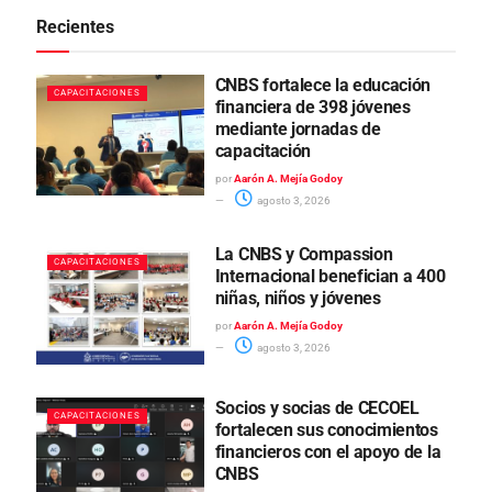
Recientes
CNBS fortalece la educación
CAPACITACIONES
financiera de 398 jóvenes
mediante jornadas de
capacitación
por
Aarón A. Mejía Godoy
agosto 3, 2026
La CNBS y Compassion
CAPACITACIONES
Internacional benefician a 400
niñas, niños y jóvenes
por
Aarón A. Mejía Godoy
agosto 3, 2026
Socios y socias de CECOEL
CAPACITACIONES
fortalecen sus conocimientos
financieros con el apoyo de la
CNBS