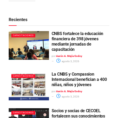
Recientes
CNBS fortalece la educación
CAPACITACIONES
financiera de 398 jóvenes
mediante jornadas de
capacitación
por
Aarón A. Mejía Godoy
agosto 3, 2026
La CNBS y Compassion
CAPACITACIONES
Internacional benefician a 400
niñas, niños y jóvenes
por
Aarón A. Mejía Godoy
agosto 3, 2026
Socios y socias de CECOEL
CAPACITACIONES
fortalecen sus conocimientos