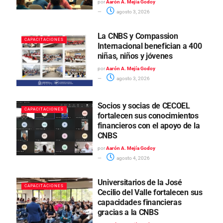
por
Aarón A. Mejía Godoy
agosto 3, 2026
La CNBS y Compassion
CAPACITACIONES
Internacional benefician a 400
niñas, niños y jóvenes
por
Aarón A. Mejía Godoy
agosto 3, 2026
Socios y socias de CECOEL
CAPACITACIONES
fortalecen sus conocimientos
financieros con el apoyo de la
CNBS
por
Aarón A. Mejía Godoy
agosto 4, 2026
Universitarios de la José
CAPACITACIONES
Cecilio del Valle fortalecen sus
capacidades financieras
gracias a la CNBS