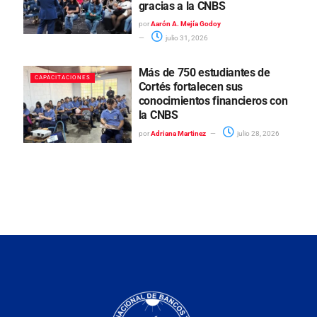
gracias a la CNBS
por
Aarón A. Mejía Godoy
julio 31, 2026
Más de 750 estudiantes de
CAPACITACIONES
Cortés fortalecen sus
conocimientos financieros con
la CNBS
por
Adriana Martinez
julio 28, 2026