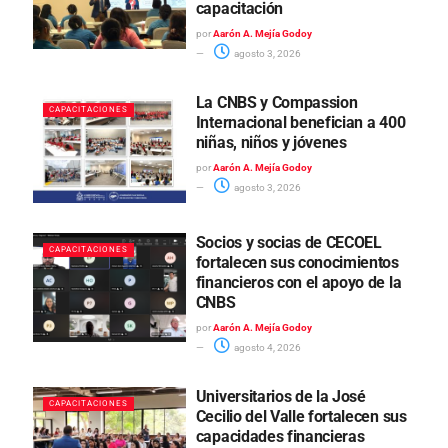
capacitación
por
Aarón A. Mejía Godoy
agosto 3, 2026
La CNBS y Compassion
CAPACITACIONES
Internacional benefician a 400
niñas, niños y jóvenes
por
Aarón A. Mejía Godoy
agosto 3, 2026
Socios y socias de CECOEL
CAPACITACIONES
fortalecen sus conocimientos
financieros con el apoyo de la
CNBS
por
Aarón A. Mejía Godoy
agosto 4, 2026
Universitarios de la José
CAPACITACIONES
Cecilio del Valle fortalecen sus
capacidades financieras