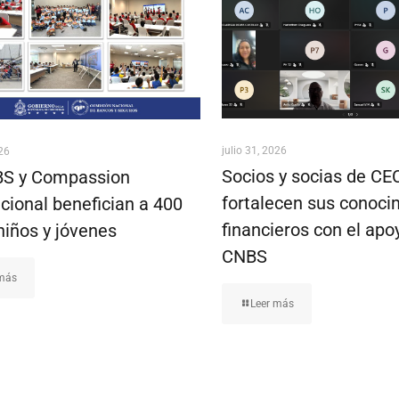
julio 31, 2026
026
Socios y socias de C
S y Compassion
fortalecen sus conoci
cional benefician a 400
financieros con el apo
niños y jóvenes
CNBS
 más
Leer más