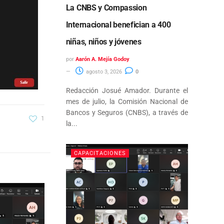
La CNBS y Compassion
Internacional benefician a 400
niñas, niños y jóvenes
por
Aarón A. Mejía Godoy
agosto 3, 2026
0
Redacción Josué Amador. Durante el
mes de julio, la Comisión Nacional de
Bancos y Seguros (CNBS), a través de
1
la...
CAPACITACIONES