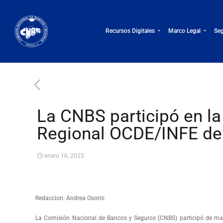
Recursos Digitales
Marco Legal
Seg
La CNBS participó en la
Regional OCDE/INFE de 
enero 16, 2023
Redaccion: Andrea Osorio
La Comisión Nacional de Bancos y Seguros (CNBS) participó de man