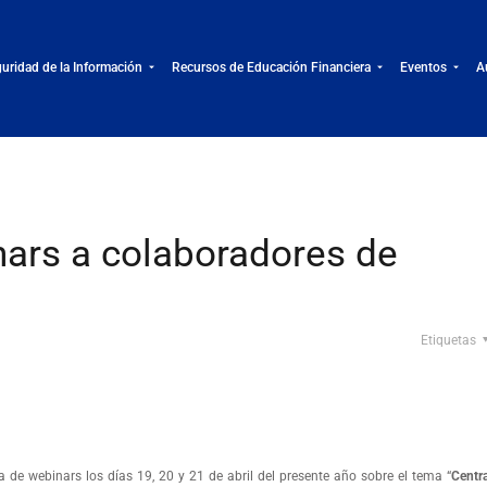
uridad de la Información
Recursos de Educación Financiera
Eventos
A
ars a colaboradores de
Etiquetas
de webinars los días 19, 20 y 21 de abril del presente año sobre el tema “
Centr