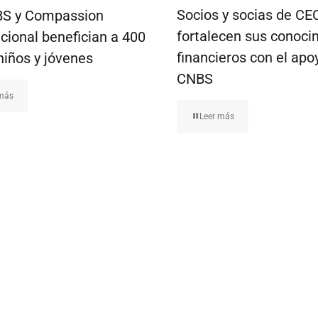
Socios y socias de C
S y Compassion
fortalecen sus conoci
cional benefician a 400
financieros con el apo
niños y jóvenes
CNBS
 más
Leer más