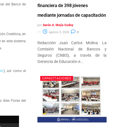
onal del Banco de
financiera de 398 jóvenes
mediante jornadas de capacitación
por
Aarón A. Mejía Godoy
agosto 3, 2026
0
ón Crediticia, en
r en este sistema
Redacción Juan Carlos Molina. La
a.
Comisión Nacional de Bancos y
Seguros (CNBS), a través de la
Gerencia de Educación e...
hn/
), así como el
CAPACITACIONES
o Alex Flores del