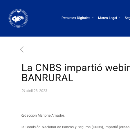
Recursos Digitales
Marco Legal
Seg
La CNBS impartió webin
BANRURAL
abril 28, 2023
Redacción Marjorie Amador.
La Comisión Nacional de Bancos y Seguros (CNBS), impartió jornada 