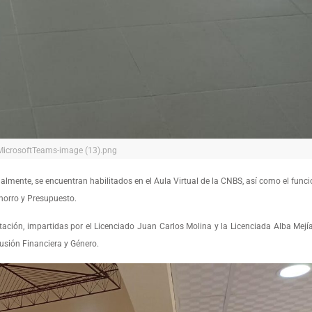
MicrosoftTeams-image (13).png
almente, se encuentran habilitados en el Aula Virtual de la CNBS, así como el func
horro y Presupuesto.
ación, impartidas por el Licenciado Juan Carlos Molina y la Licenciada Alba Mejía,
lusión Financiera y Género.