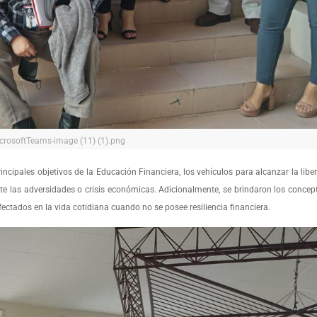
crosoftTeams-image (11) (1).png
incipales objetivos de la Educación Financiera, los vehículos para alcanzar la liber
e las adversidades o crisis económicas. Adicionalmente, se brindaron los concepto
fectados en la vida cotidiana cuando no se posee resiliencia financiera.