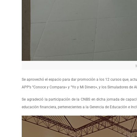
Se aprovechó el espacio para dar promoción a los 12 cursos que, actu
APP’s “Conoce y Compara» y “Yo y Mi Dinero», y los Simuladores de A
Se agradeció la participación de la CNBS en dicha jornada de capacit
educación financiera, pertenecientes a la Gerencia de Educación e Inc