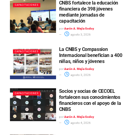
CNBS fortalece la educación
CAPACITACIONES
financiera de 398 jóvenes
mediante jornadas de
capacitación
por
Aarón A. Mejía Godoy
agosto 3, 2026
La CNBS y Compassion
CAPACITACIONES
Internacional benefician a 400
niñas, niños y jóvenes
por
Aarón A. Mejía Godoy
agosto 3, 2026
Socios y socias de CECOEL
CAPACITACIONES
fortalecen sus conocimientos
financieros con el apoyo de la
CNBS
por
Aarón A. Mejía Godoy
agosto 4, 2026