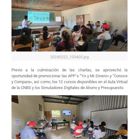
20240222_103405.jpg
Previo a la culminación de las charlas, se aprovechó la
oportunidad de promocionar las APP´s “Yo y Mi Dinero» y “Conoce
y Compara», así como, los 12 cursos disponibles en el Aula Virtual
de la CNBS y los Simuladores Digitales de Ahorro y Presupuesto.