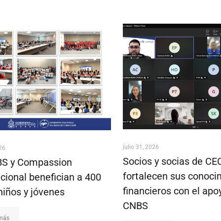
julio 31, 2026
026
Socios y socias de C
S y Compassion
fortalecen sus conoci
cional benefician a 400
financieros con el apo
niños y jóvenes
CNBS
 más