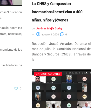
La CNBS y Compassion
Internacional benefician a 400
temas “Educación
s.
niñas, niños y jóvenes
rmación sobre los
por
Aarón A. Mejía Godoy
rato, beneficios,
agosto 3, 2026
0
Redacción Josué Amador. Durante el
mes de julio, la Comisión Nacional de
ionamiento de las
Bancos y Seguros (CNBS), a través de
la...
facilitadores de
CAPACITACIONES
0