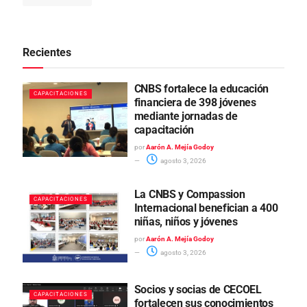
Recientes
CNBS fortalece la educación
CAPACITACIONES
financiera de 398 jóvenes
mediante jornadas de
capacitación
por
Aarón A. Mejía Godoy
agosto 3, 2026
La CNBS y Compassion
CAPACITACIONES
Internacional benefician a 400
niñas, niños y jóvenes
por
Aarón A. Mejía Godoy
agosto 3, 2026
Socios y socias de CECOEL
CAPACITACIONES
fortalecen sus conocimientos