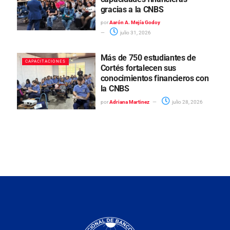
gracias a la CNBS
por
Aarón A. Mejía Godoy
julio 31, 2026
Más de 750 estudiantes de
CAPACITACIONES
Cortés fortalecen sus
conocimientos financieros con
la CNBS
por
Adriana Martinez
julio 28, 2026