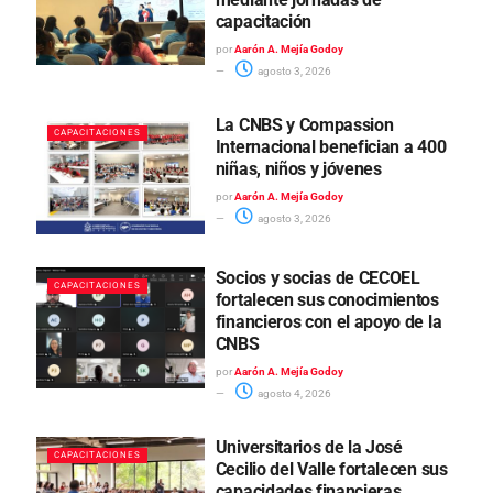
capacitación
por
Aarón A. Mejía Godoy
agosto 3, 2026
La CNBS y Compassion
CAPACITACIONES
Internacional benefician a 400
niñas, niños y jóvenes
por
Aarón A. Mejía Godoy
agosto 3, 2026
Socios y socias de CECOEL
CAPACITACIONES
fortalecen sus conocimientos
financieros con el apoyo de la
CNBS
por
Aarón A. Mejía Godoy
agosto 4, 2026
Universitarios de la José
CAPACITACIONES
Cecilio del Valle fortalecen sus
capacidades financieras