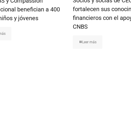
Socios y socias de C
S y Compassion
fortalecen sus conoci
cional benefician a 400
financieros con el apo
niños y jóvenes
CNBS
 más
Leer más