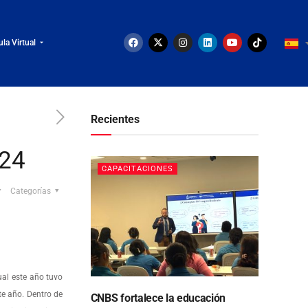
ula Virtual
Recientes
024
CAPACITACIONES
Categorías
al este año tuvo
te año. Dentro de
CNBS fortalece la educación