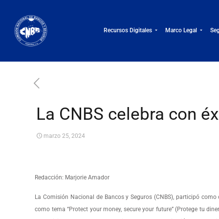
Recursos Digitales
Marco Legal
Seg
La CNBS celebra con éx
marzo 25, 2024
Redacción: Marjorie Amador
La Comisión Nacional de Bancos y Seguros (CNBS), participó como c
como tema “Protect your money, secure your future” (Protege tu diner