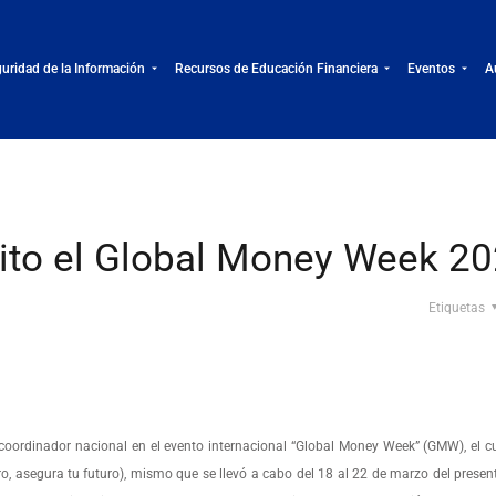
uridad de la Información
Recursos de Educación Financiera
Eventos
A
ito el Global Money Week 2
Etiquetas
oordinador nacional en el evento internacional “Global Money Week” (GMW), el cu
o, asegura tu futuro), mismo que se llevó a cabo del 18 al 22 de marzo del presen