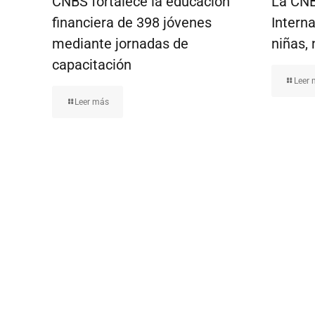
CNBS fortalece la educación
La CNB
financiera de 398 jóvenes
Interna
mediante jornadas de
niñas, 
capacitación
Leer
Leer más