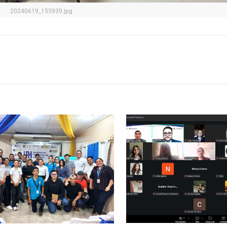
20240619_155939.jpg