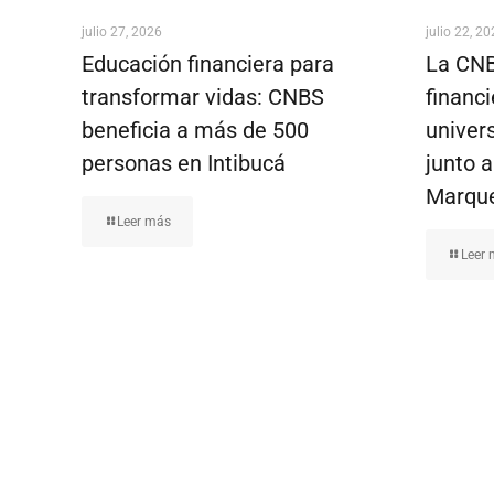
julio 27, 2026
julio 22, 2
Educación financiera para
La CNB
transformar vidas: CNBS
financ
beneficia a más de 500
univer
personas en Intibucá
junto 
Marqu
Leer más
Leer