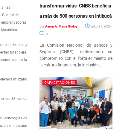
transformar vidas: CNBS beneficia
ial las
 “Central de
a más de 500 personas en Intibucá
res emprendedoras
por
Aarón A. Mejía Godoy
julio 27, 2026
ia Masónica
0
La Comisión Nacional de Bancos y
cer sus deberes y
Seguros (CNBS), reafirmando su
ertad financiera.
compromiso con el fortalecimiento de
conocer que es la
la cultura financiera, la inclusión...
demos utilizarlo
CAPACITACIONES
mo, los 13 cursos
de Tecnologías de
ción e Inclusión