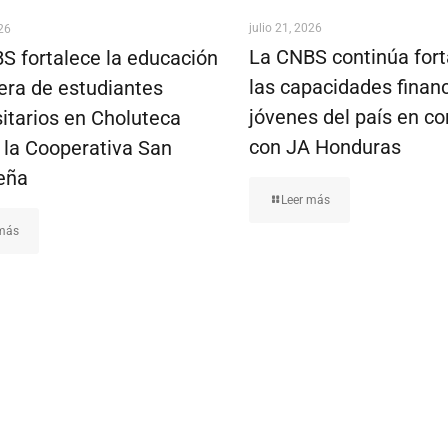
julio 21, 2026
026
La CNBS continúa fort
S fortalece la educación
las capacidades finan
iera de estudiantes
jóvenes del país en co
sitarios en Choluteca
con JA Honduras
a la Cooperativa San
eña
Leer más
 más