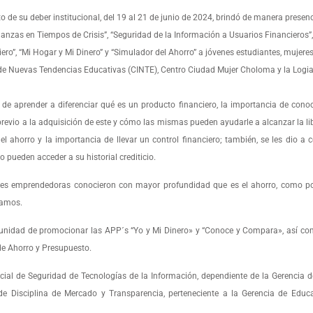
de su deber institucional, del 19 al 21 de junio de 2024, brindó de manera presenc
anzas en Tiempos de Crisis”, “Seguridad de la Información a Usuarios Financieros”,
nciero”, “Mi Hogar y Mi Dinero” y “Simulador del Ahorro” a jóvenes estudiantes, muje
nal de Nuevas Tendencias Educativas (CINTE), Centro Ciudad Mujer Choloma y la Log
s de aprender a diferenciar qué es un producto financiero, la importancia de cono
evio a la adquisición de este y cómo las mismas pueden ayudarle a alcanzar la lib
ahorro y la importancia de llevar un control financiero; también, se les dio a 
o pueden acceder a su historial crediticio.
jeres emprendedoras conocieron con mayor profundidad que es el ahorro, como po
gamos.
rtunidad de promocionar las APP´s “Yo y Mi Dinero» y “Conoce y Compara», así co
 de Ahorro y Presupuesto.
icial de Seguridad de Tecnologías de la Información, dependiente de la Gerencia 
de Disciplina de Mercado y Transparencia, perteneciente a la Gerencia de Educa