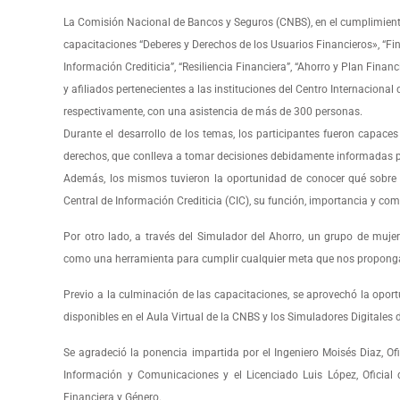
La Comisión Nacional de Bancos y Seguros (CNBS), en el cumplimiento 
capacitaciones “Deberes y Derechos de los Usuarios Financieros», “Fin
Información Crediticia”, “Resiliencia Financiera”, “Ahorro y Plan Fina
y afiliados pertenecientes a las instituciones del Centro Internacio
respectivamente, con una asistencia de más de 300 personas.
Durante el desarrollo de los temas, los participantes fueron capace
derechos, que conlleva a tomar decisiones debidamente informadas pr
Además, los mismos tuvieron la oportunidad de conocer qué sobre el 
Central de Información Crediticia (CIC), su función, importancia y com
Por otro lado, a través del Simulador del Ahorro, un grupo de mu
como una herramienta para cumplir cualquier meta que nos propon
Previo a la culminación de las capacitaciones, se aprovechó la opo
disponibles en el Aula Virtual de la CNBS y los Simuladores Digitales
Se agradeció la ponencia impartida por el Ingeniero Moisés Diaz, Of
Información y Comunicaciones y el Licenciado Luis López, Oficial 
Financiera y Género.